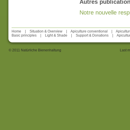
Autres publication
Notre nouvelle respo
Home
|
Situation & Overview
|
Apiculture conventional
|
Apicultu
Basic principles
|
Light & Shade
|
Support & Donations
|
Apicultu
© 2011 Natürliche Bienenhaltung
Last m